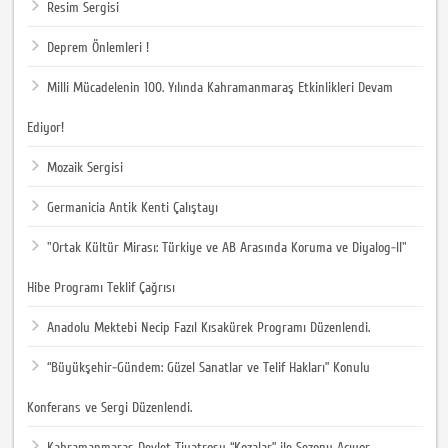
Resim Sergisi
Deprem Önlemleri !
Milli Mücadelenin 100. Yılında Kahramanmaraş Etkinlikleri Devam
Ediyor!
Mozaik Sergisi
Germanicia Antik Kenti Çalıştayı
"Ortak Kültür Mirası: Türkiye ve AB Arasında Koruma ve Diyalog-II"
Hibe Programı Teklif Çağrısı
Anadolu Mektebi Necip Fazıl Kısakürek Programı Düzenlendi.
“Büyükşehir-Gündem: Güzel Sanatlar ve Telif Hakları” Konulu
Konferans ve Sergi Düzenlendi.
Kahramanmaraş Devlet Tiyatrosu “Kozalar” ile Sezonu Açıyor.