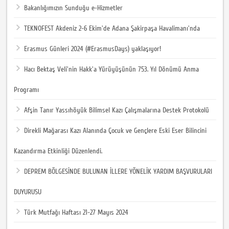
Bakanlığımızın Sunduğu e-Hizmetler
TEKNOFEST Akdeniz 2-6 Ekim'de Adana Şakirpaşa Havalimanı'nda
Erasmus Günleri 2024 (#ErasmusDays) yaklaşıyor!
Hacı Bektaş Veli'nin Hakk'a Yürüyüşünün 753. Yıl Dönümü Anma
Programı
Afşin Tanır Yassıhöyük Bilimsel Kazı Çalışmalarına Destek Protokolü
Direkli Mağarası Kazı Alanında Çocuk ve Gençlere Eski Eser Bilincini
Kazandırma Etkinliği Düzenlendi.
DEPREM BÖLGESİNDE BULUNAN İLLERE YÖNELİK YARDIM BAŞVURULARI
DUYURUSU
Türk Mutfağı Haftası 21-27 Mayıs 2024