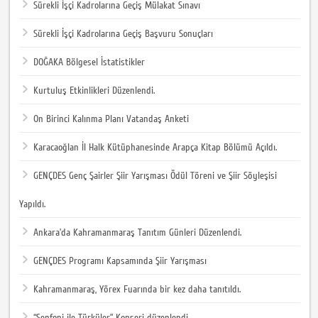
Sürekli İşçi Kadrolarına Geçiş Mülakat Sınavı
Sürekli İşçi Kadrolarına Geçiş Başvuru Sonuçları
DOĞAKA Bölgesel İstatistikler
Kurtuluş Etkinlikleri Düzenlendi.
On Birinci Kalınma Planı Vatandaş Anketi
Karacaoğlan İl Halk Kütüphanesinde Arapça Kitap Bölümü Açıldı.
GENÇDES Genç Şairler Şiir Yarışması Ödül Töreni ve Şiir Söyleşisi
Yapıldı.
Ankara’da Kahramanmaraş Tanıtım Günleri Düzenlendi.
GENÇDES Programı Kapsamında Şiir Yarışması
Kahramanmaraş, Yörex Fuarında bir kez daha tanıtıldı.
“Senfoni ile Türküler” Konseri düzenlendi.