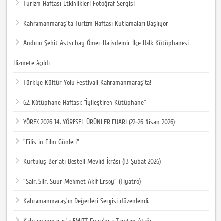
Turizm Haftası Etkinlikleri Fotoğraf Sergisi
Kahramanmaraş'ta Turizm Haftası Kutlamaları Başlıyor
Andırın Şehit Astsubay Ömer Halisdemir İlçe Halk Kütüphanesi
Hizmete Açıldı
Türkiye Kültür Yolu Festivali Kahramanmaraş'ta!
62. Kütüphane Haftası: “İyileştiren Kütüphane”
YÖREX 2026 14. YÖRESEL ÜRÜNLER FUARI (22-26 Nisan 2026)
"Filistin Film Günleri"
Kurtuluş Ber'atı Besteli Mevlîd İcrâsı (13 Şubat 2026)
"Şair, Şiir, Şuur Mehmet Akif Ersoy" (Tiyatro)
Kahramanmaraş'ın Değerleri Sergisi düzenlendi.
Kahramanmaraş'a EMITT Fuarı’nda Tanıtım Atağı