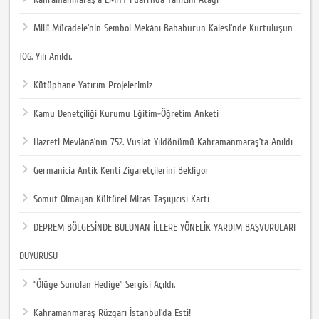
Millî Mücadele’nin Sembol Mekânı Bababurun Kalesi’nde Kurtuluşun
106. Yılı Anıldı.
Kütüphane Yatırım Projelerimiz
Kamu Denetçiliği Kurumu Eğitim-Öğretim Anketi
Hazreti Mevlânâ’nın 752. Vuslat Yıldönümü Kahramanmaraş’ta Anıldı
Germanicia Antik Kenti Ziyaretçilerini Bekliyor
Somut Olmayan Kültürel Miras Taşıyıcısı Kartı
DEPREM BÖLGESİNDE BULUNAN İLLERE YÖNELİK YARDIM BAŞVURULARI
DUYURUSU
“Ölüye Sunulan Hediye” Sergisi Açıldı.
Kahramanmaraş Rüzgarı İstanbul’da Esti!